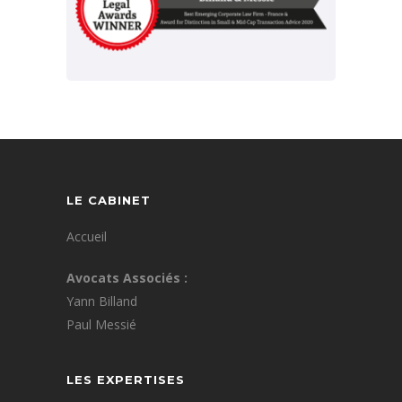
LE CABINET
Accueil
Avocats Associés :
Yann Billand
Paul Messié
LES EXPERTISES