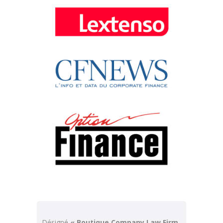
Désigné
« Boutique Company Law Firm