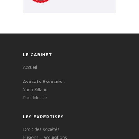
LE CABINET
Accueil
Avocats Associés :
Yann Billand
Paul Messié
LES EXPERTISES
Droit des sociétés
Fusions – acquisitions