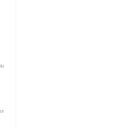
 du
ce