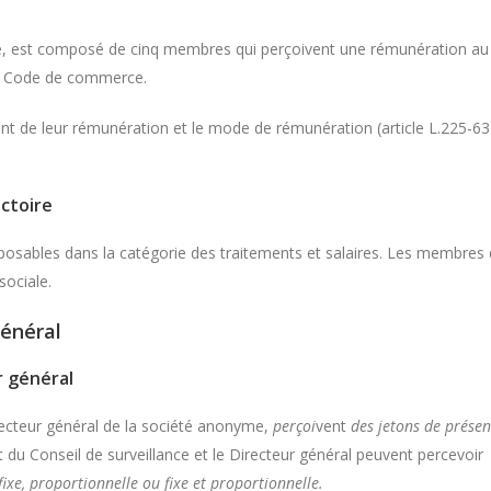
me, est composé de cinq membres qui perçoivent une rémunération au
8 du Code de commerce.
tant de leur rémunération et le mode de rémunération (article L.225-63
ectoire
osables dans la catégorie des traitements et salaires. Les membres
sociale.
général
r général
recteur général de la société anonyme,
perçoi
vent
des jetons de présen
t du Conseil de surveillance et le Directeur général peuvent percevoir
 fixe, proportionnelle ou fixe et proportionnelle.